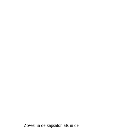
Welkom op de website van
Pink Hair & Beauty, gevestigd
in Alphen (NB). Wij zijn een
eigentijdse en toegankelijke
salon, waar u terecht kunt voor
o.a. knippen, kleuren,
permanenten maar ook voor
gelaatsbehandelingen,
massages en voetpedicures met
altijd een eerlijk advies.
Zowel in de kapsalon als in de